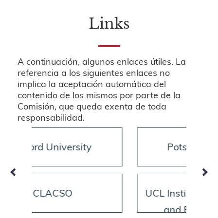
Links
A continuación, algunos enlaces útiles. La
referencia a los siguientes enlaces no
implica la aceptación automática del
contenido de los mismos por parte de la
Comisión, que queda exenta de toda
responsabilidad.
Potsdam Institute
Wor
UCL Institute for Innovation
and Public Purpose