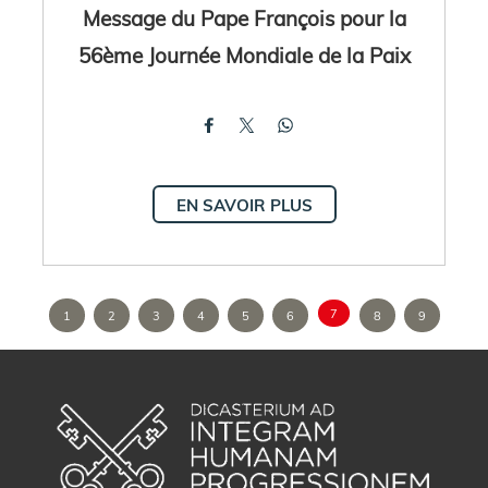
Message du Pape François pour la
56ème Journée Mondiale de la Paix
EN SAVOIR PLUS
7
1
2
3
4
5
6
8
9