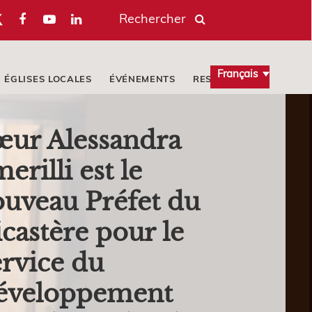
Rechercher
Français
ÉGLISES LOCALES
ÉVÉNEMENTS
RESSOURCES
œur Alessandra
erilli est le
uveau Préfet du
castère pour le
rvice du
éveloppement