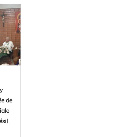
y
ée de
iale
sil