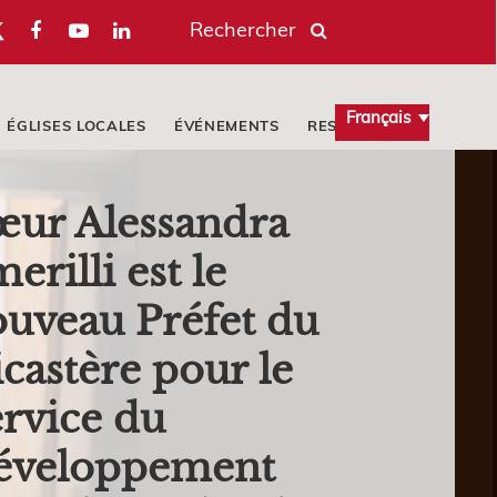
Rechercher
Français
ÉGLISES LOCALES
ÉVÉNEMENTS
RESSOURCES
œur Alessandra
erilli est le
uveau Préfet du
castère pour le
rvice du
éveloppement