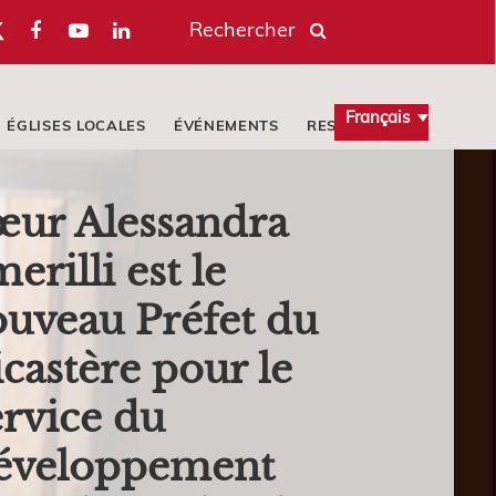
Rechercher
Français
ÉGLISES LOCALES
ÉVÉNEMENTS
RESSOURCES
œur Alessandra
erilli est le
uveau Préfet du
castère pour le
rvice du
éveloppement