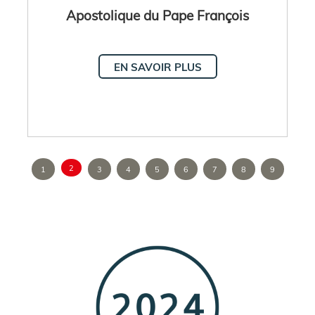
Apostolique du Pape François
EN SAVOIR PLUS
2
1
3
4
5
6
7
8
9