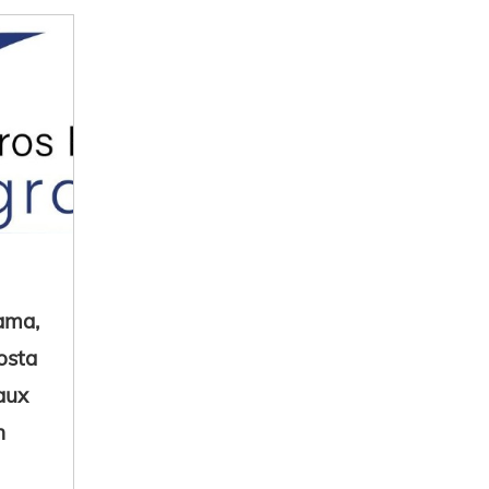
ama,
osta
aux
n