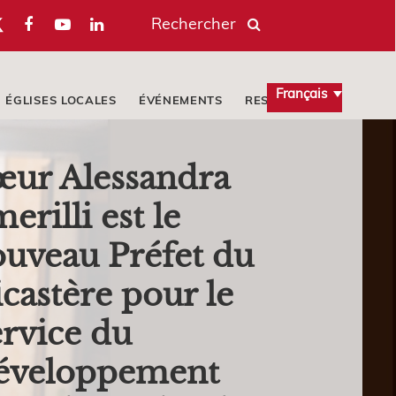
Rechercher
Français
ÉGLISES LOCALES
ÉVÉNEMENTS
RESSOURCES
œur Alessandra
erilli est le
uveau Préfet du
castère pour le
rvice du
éveloppement