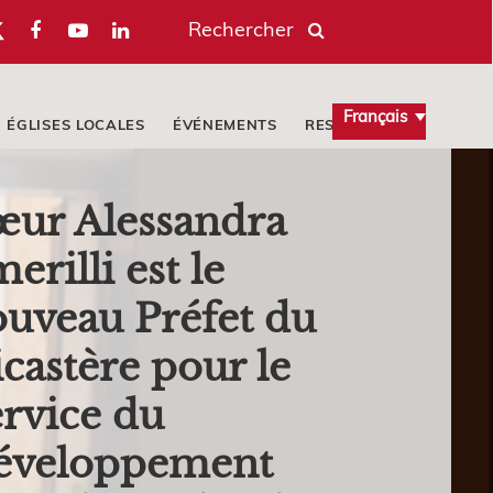
Rechercher
Français
ÉGLISES LOCALES
ÉVÉNEMENTS
RESSOURCES
œur Alessandra
erilli est le
uveau Préfet du
castère pour le
rvice du
éveloppement