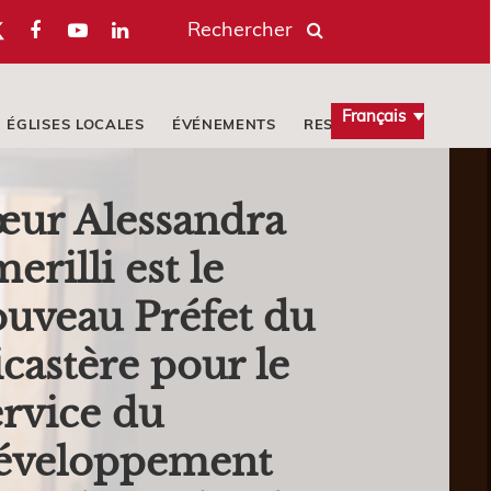
Rechercher
Français
ÉGLISES LOCALES
ÉVÉNEMENTS
RESSOURCES
œur Alessandra
erilli est le
uveau Préfet du
castère pour le
rvice du
éveloppement