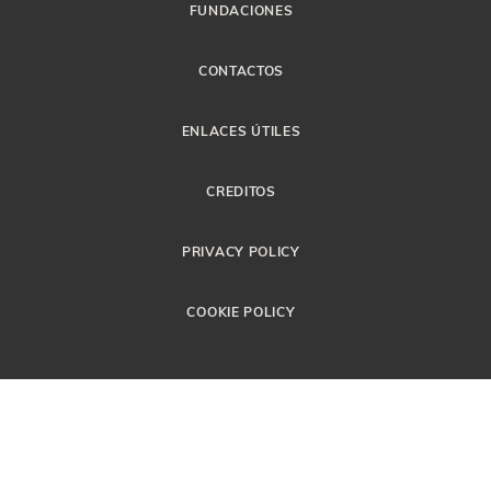
FUNDACIONES
CONTACTOS
ENLACES ÚTILES
CREDITOS
PRIVACY POLICY
COOKIE POLICY
Palazzo San Calisto, 00120 Ciudad del
Vaticano