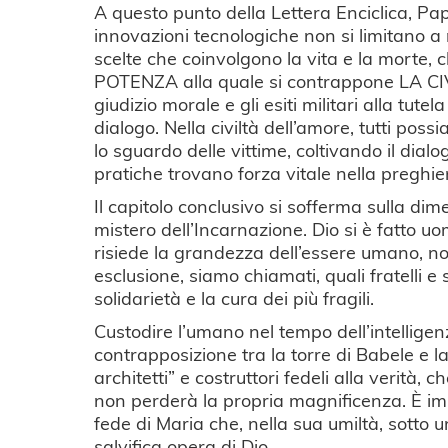
A questo punto della Lettera Enciclica, Pap
innovazioni tecnologiche non si limitano a 
scelte che coinvolgono la vita e la morte
POTENZA alla quale si contrappone LA CIVIL
giudizio morale e gli esiti militari alla tut
dialogo. Nella civiltà dell’amore, tutti pos
lo sguardo delle vittime, coltivando il dia
pratiche trovano forza vitale nella preghie
Il capitolo conclusivo si sofferma sulla di
mistero dell’Incarnazione. Dio si è fatto u
risiede la grandezza dell’essere umano, non
esclusione, siamo chiamati, quali fratelli e 
solidarietà e la cura dei più fragili.
Custodire l’umano nel tempo dell’intelligen
contrapposizione tra la torre di Babele e l
architetti” e costruttori fedeli alla verità,
non perderà la propria magnificenza. È imp
fede di Maria che, nella sua umiltà, sotto u
salvifica opera di Dio.