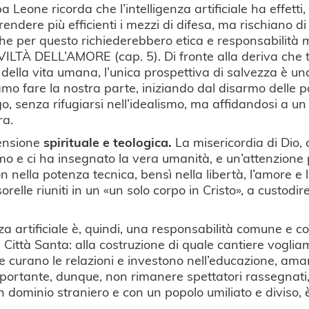
a Leone ricorda che l’intelligenza artificiale ha effett
rendere più efficienti i mezzi di difesa, ma rischiano 
, che per questo richiederebbero etica e responsabil
TÀ DELL’AMORE (cap. 5). Di fronte alla deriva che ten
ela della vita umana, l’unica prospettiva di salvezza è una
siamo fare la nostra parte, iniziando dal disarmo delle
logo, senza rifugiarsi nell’idealismo, ma affidandosi a 
ra.
mensione
spirituale e teologica.
La misericordia di Dio, 
omo e ci ha insegnato la vera umanità, e un’attenzione p
 nella potenza tecnica, bensì nella libertà, l’amore e
sorelle riuniti in un «un solo corpo in Cristo», a custodi
za artificiale è, quindi, una responsabilità comune e co
a Città Santa: alla costruzione di quale cantiere vogli
 che curano le relazioni e investono nell’educazione, ama
ortante, dunque, non rimanere spettatori rassegnati, 
n dominio straniero e con un popolo umiliato e diviso, è