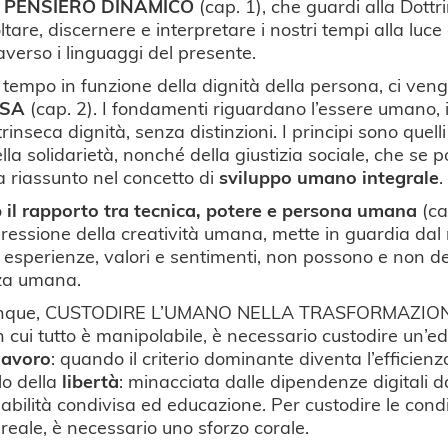
n
PENSIERO DINAMICO
(cap. 1), che guardi alla Dott
tare, discernere e interpretare i nostri tempi alla luce
averso i linguaggi del presente.
 tempo in funzione della dignità della persona, ci veng
ESA
(cap. 2). I fondamenti riguardano l’essere umano, i
n’intrinseca dignità, senza distinzioni. I principi sono qu
lla solidarietà, nonché della giustizia sociale, che se po
a riassunto nel concetto di
sviluppo umano integrale
.
o
il rapporto tra tecnica, potere e persona umana
(ca
ressione della creatività umana, mette in guardia dal ri
ne di esperienze, valori e sentimenti, non possono e no
nza umana.
, dunque, CUSTODIRE L’UMANO NELLA TRASFORMAZIONE (
in cui tutto è manipolabile, è necessario custodire un’e
lavoro
: quando il criterio dominante diventa l’efficienza
lo della
libertà
: minacciata dalle dipendenze digitali da
sabilità condivisa ed educazione. Per custodire le con
 reale, è necessario uno sforzo corale.