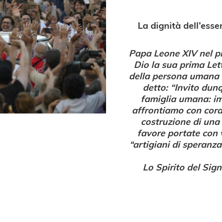
La dignità dell’esse
Papa Leone XIV nel pr
Dio la sua prima Lett
della persona umana ne
detto: “Invito dunq
famiglia umana: imp
affrontiamo con cora
costruzione di una 
favore portate con 
“artigiani di speranza
Lo Spirito del Sig