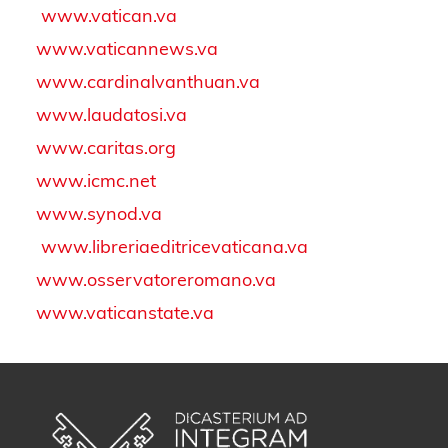
www.vatican.va
www.vaticannews.va
www.cardinalvanthuan.va
www.laudatosi.va
www.caritas.org
www.icmc.net
www.synod.va
www.libreriaeditricevaticana.va
www.osservatoreromano.va
www.vaticanstate.va