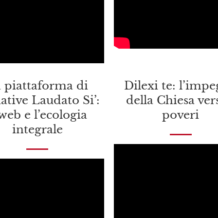
 piattaforma di
Dilexi te: l’imp
iative Laudato Si’:
della Chiesa ver
 web e l’ecologia
poveri
integrale