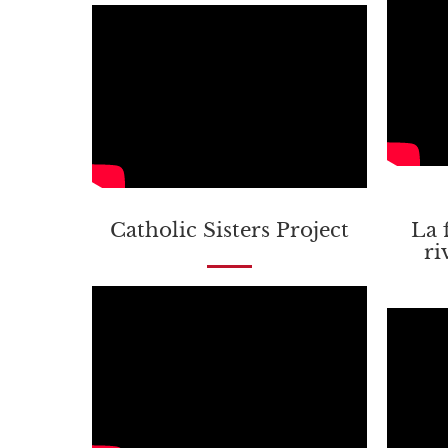
Catholic Sisters Project
La 
ri