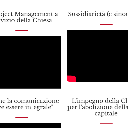
roject Management a
Sussidiarietà (e sinod
rvizio della Chiesa
he la comunicazione
L’impegno della Ch
e essere integrale"
per l'abolizione dell
capitale