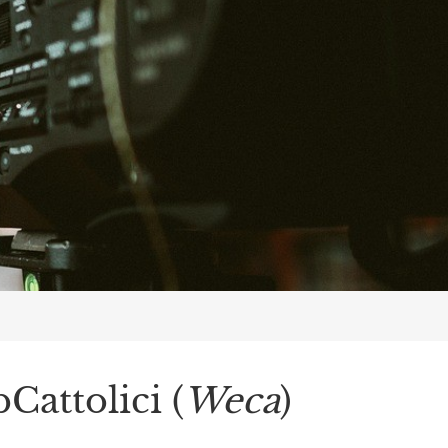
Cattolici (
Weca
)