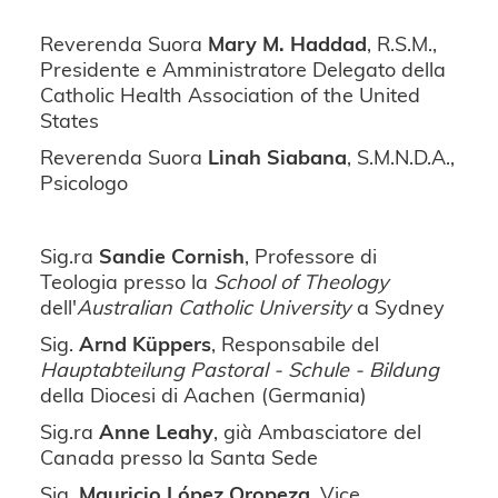
Reverenda Suora
Mary M. Haddad
, R.S.M.,
Presidente e Amministratore Delegato della
Catholic Health Association of the United
States
Reverenda Suora
Linah Siabana
, S.M.N.D.A.,
Psicologo
Sig.ra
Sandie Cornish
, Professore di
Teologia presso la
School of Theology
dell'
Australian Catholic University
a Sydney
Sig.
Arnd Küppers
, Responsabile del
Hauptabteilung Pastoral - Schule - Bildung
della Diocesi di Aachen (Germania)
Sig.ra
Anne Leahy
, già Ambasciatore del
Canada presso la Santa Sede
Sig.
Mauricio López Oropeza
, Vice