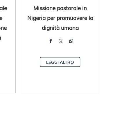
iale
Missione pastorale in
e
Nigeria per promuovere la
one
dignità umana
a
LEGGI ALTRO