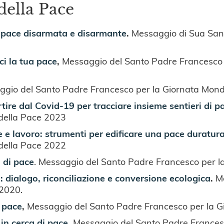
della Pace
a pace disarmata e disarmante
.
Messaggio di Sua Sant
ici la tua pace
,
Messaggio del Santo Padre Francesco 
gio del Santo Padre Francesco per la Giornata Mond
tire dal Covid-19 per tracciare insieme sentieri di p
 della Pace 2023
 e lavoro: strumenti per edificare una pace duratura
 della Pace 2022
 di pace
. Messaggio del Santo Padre Francesco per l
dialogo, riconciliazione e conversione ecologica
.
M
 2020.
a pace
,
Messaggio del Santo Padre Francesco per la G
 in cerca di pace
,
Messaggio del Santo Padre Francesc