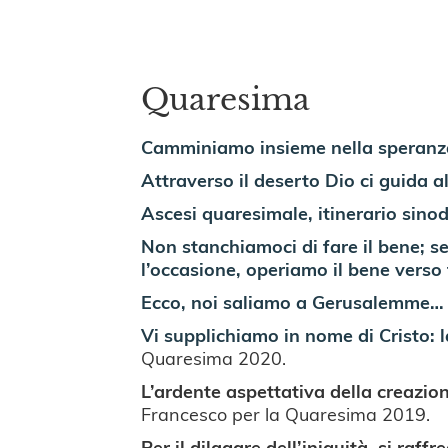
Quaresima
Camminiamo insieme nella speranz
Attraverso il deserto Dio ci guida al
Ascesi quaresimale, itinerario sino
Non stanchiamoci di fare il bene; 
l’occasione, operiamo il bene verso 
Ecco, noi saliamo a Gerusalemme… 
Vi supplichiamo in nome di Cristo: l
Quaresima 2020.
L’ardente aspettativa della creazion
Francesco per la Quaresima 2019.
Per il dilagare dell’iniquità, si raff