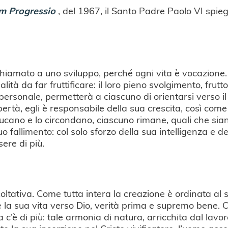
m Progressio
, del 1967, il Santo Padre Paolo VI spie
hiamato a uno sviluppo, perché ogni vita è vocazione. Fi
alità da far fruttificare: il loro pieno svolgimento, fru
 personale, permetterà a ciascuno di orientarsi verso il
ibertà, egli è responsabile della sua crescita, così come
ducano e lo circondano, ciascuno rimane, quali che sian
l suo fallimento: col solo sforzo della sua intelligenza e
sere di più.
oltativa. Come tutta intera la creazione è ordinata al s
a sua vita verso Dio, verità prima e supremo bene. Co
 c’è di più: tale armonia di natura, arricchita dal lav