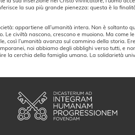
 la sua inserzione nel Cristo vivificatore, l’uomo ac
erisce la sua più grande pienezza: questa è la finali
età: appartiene all’umanità intera. Non è soltanto que
io. Le civiltà nascono, crescono e muoiono. Ma come l
ile, così l’umanità avanza sul cammino della storia. Er
temporanei, noi abbiamo degli obblighi verso tutti, e no
e la cerchia della famiglia umana. La solidarietà univ