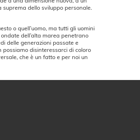
cede a una dimensione nuova, a un
tà suprema dello sviluppo personale.
sto o quell’uomo, ma tutti gli uomini
e ondate dell’alta marea penetrano
edi delle generazioni passate e
n possiamo disinteressarci di coloro
ersale, che è un fatto e per noi un