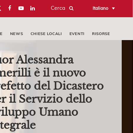
Cerca
Italiano
E
NEWS
CHIESE LOCALI
EVENTI
RISORSE
or Alessandra
erilli è il nuovo
efetto del Dicastero
r il Servizio dello
viluppo Umano
tegrale