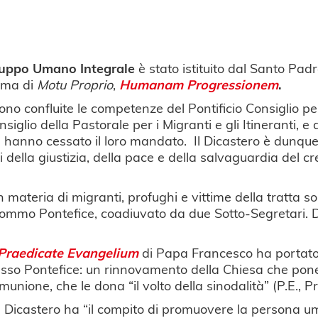
viluppo Umano Integrale
è stato istituito dal Santo Pad
orma di
Motu Proprio
,
Humanam Progressionem
.
o confluite le competenze del Pontificio Consiglio per 
onsiglio della Pastorale per i Migranti e gli Itineranti, e 
ta hanno cessato il loro mandato. Il Dicastero è dunq
i della giustizia, della pace e della salvaguardia del c
materia di migranti, profughi e vittime della tratta s
Sommo Pontefice, coadiuvato da due Sotto-Segretari. 
Praedicate Evangelium
di Papa Francesco ha portato
sso Pontefice: un rinnovamento della Chiesa che pone
unione, che le dona “il volto della sinodalità” (P.E., Pr.
il Dicastero ha “il compito di promuovere la persona 