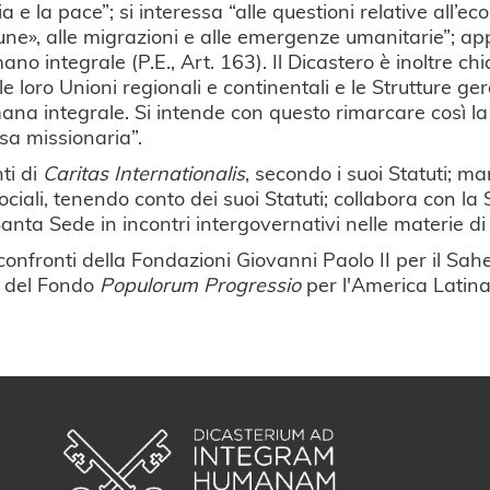
izia e la pace”; si interessa “alle questioni relative all’
ne», alle migrazioni e alle emergenze umanitarie”; app
ano integrale (P.E., Art. 163). Il Dicastero è inoltre c
 le loro Unioni regionali e continentali e le Strutture g
a integrale. Si intende con questo rimarcare così la c
sa missionaria”.
ti di
Caritas Internationalis
, secondo i suoi Statuti; m
ciali, tenendo conto dei suoi Statuti; collabora con la
Santa Sede in incontri intergovernativi nelle materie d
 confronti della Fondazioni Giovanni Paolo II per il S
e del Fondo
Populorum Progressio
per l'America Latina