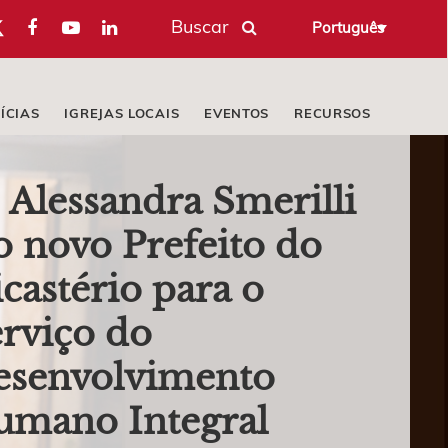
Buscar
Português
ÍCIAS
IGREJAS LOCAIS
EVENTOS
RECURSOS
. Alessandra Smerilli
o novo Prefeito do
castério para o
rviço do
esenvolvimento
umano Integral