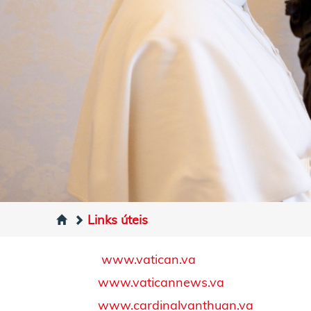
Links úteis
www.vatican.va
www.vaticannews.va
www.cardinalvanthuan.va