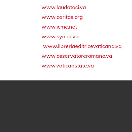
www.laudatosi.va
www.caritas.org
www.icmc.net
www.synod.va
www.libreriaeditricevaticana.va
www.osservatoreromano.va
www.vaticanstate.va