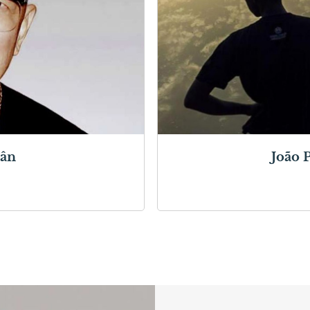
uân
João P