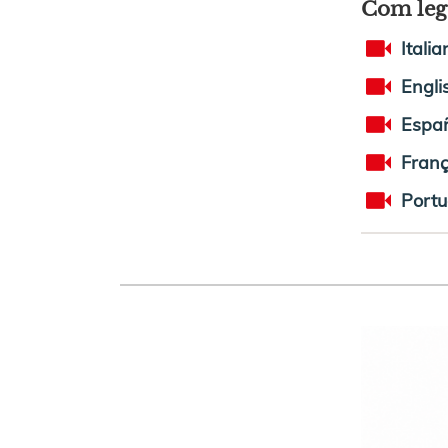
Com leg
Italia
Engli
Espa
Franç
Port