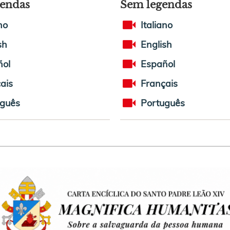
endas
Sem legendas
no
Italiano
sh
English
ñol
Español
ais
Français
uguês
Português