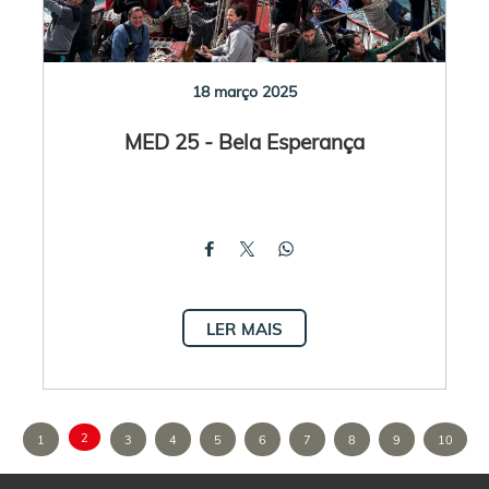
18 março 2025
MED 25 - Bela Esperança
LER MAIS
2
1
3
4
5
6
7
8
9
10