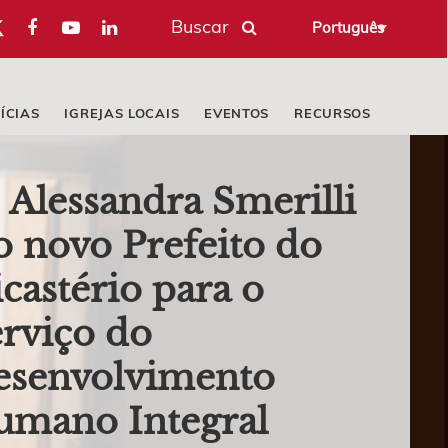
Buscar
Português
ÍCIAS
IGREJAS LOCAIS
EVENTOS
RECURSOS
. Alessandra Smerilli
o novo Prefeito do
castério para o
rviço do
esenvolvimento
umano Integral