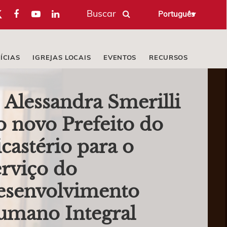
Buscar
Português
ÍCIAS
IGREJAS LOCAIS
EVENTOS
RECURSOS
. Alessandra Smerilli
o novo Prefeito do
castério para o
rviço do
esenvolvimento
umano Integral