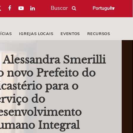
Buscar
Português
ÍCIAS
IGREJAS LOCAIS
EVENTOS
RECURSOS
. Alessandra Smerilli
o novo Prefeito do
castério para o
rviço do
esenvolvimento
umano Integral