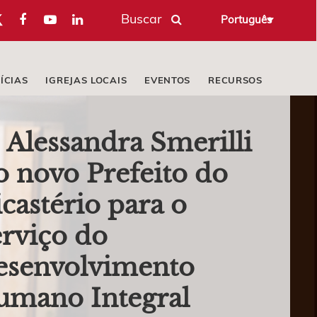
Buscar
Português
ÍCIAS
IGREJAS LOCAIS
EVENTOS
RECURSOS
. Alessandra Smerilli
o novo Prefeito do
castério para o
rviço do
esenvolvimento
umano Integral