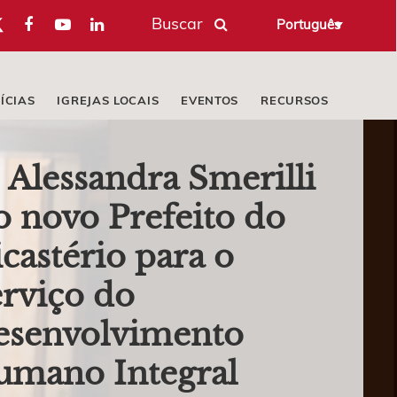
Buscar
Português
ÍCIAS
IGREJAS LOCAIS
EVENTOS
RECURSOS
. Alessandra Smerilli
o novo Prefeito do
castério para o
rviço do
esenvolvimento
umano Integral