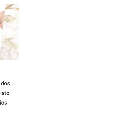
 dos
ista
ias