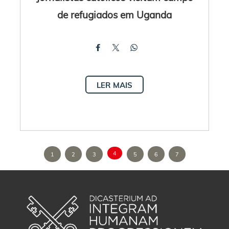
de refugiados em Uganda
LER MAIS
4
1
2
3
5
6
7