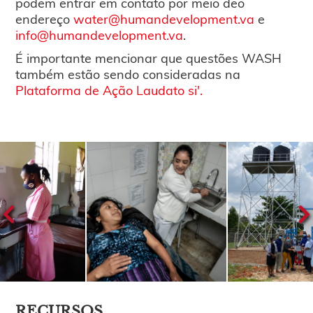
podem entrar em contato por meio deo
endereço
water@humandevelopment.va
e
info@humandevelopment.va
.
É importante mencionar que questões WASH
também estão sendo consideradas na
Plataforma de Ação Laudato si'.
RECURSOS