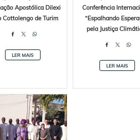
ação Apostólica Dilexi
Conferência Internac
o Cottolengo de Turim
“Espalhando Espera
pela Justiça Climáti
LER MAIS
LER MAIS