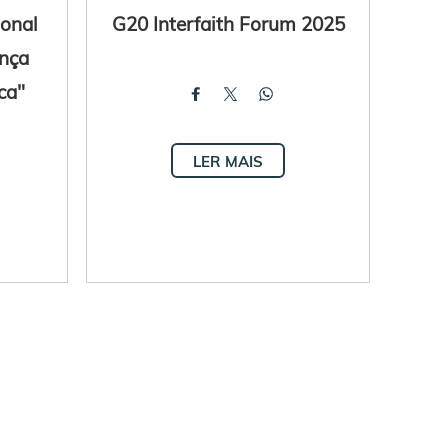
ional
G20 Interfaith Forum 2025
nça
ca"
LER MAIS