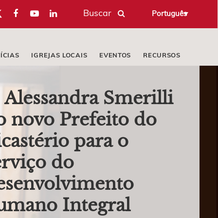
Buscar
Português
ÍCIAS
IGREJAS LOCAIS
EVENTOS
RECURSOS
. Alessandra Smerilli
o novo Prefeito do
castério para o
rviço do
esenvolvimento
umano Integral