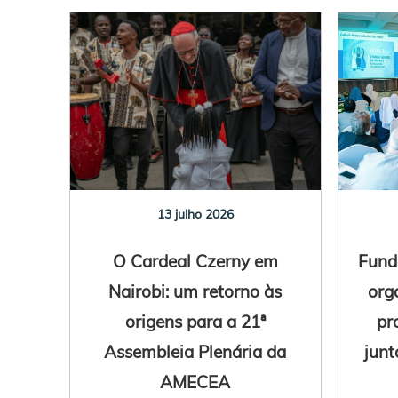
13 julho 2026
O Cardeal Czerny em
Fund
Nairobi: um retorno às
org
origens para a 21ª
pr
Assembleia Plenária da
junt
AMECEA