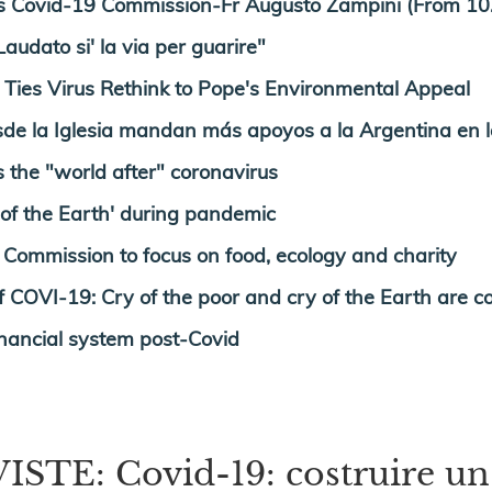
s Covid-19 Commission-Fr Augusto Zampini (From 10.
audato si' la via per guarire"
es Virus Rethink to Pope's Environmental Appeal
 la Iglesia mandan más apoyos a la Argentina en l
the "world after" coronavirus
y of the Earth' during pandemic
mmission to focus on food, ecology and charity
COVI-19: Cry of the poor and cry of the Earth are c
financial system post-Covid
TE: Covid-19: costruire un 