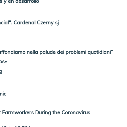
s y en desarrollo
cial". Cardenal Czerny sj
fondiamo nella palude dei problemi quotidiani”
os»
9
mic
nt Farmworkers During the Coronavirus