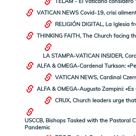
TELAM - El Vaticano consideró "
VATICAN NEWS Covid-19, crisi alimentar
RELIGIÓN DIGITAL, La Iglesia fr
THINKING FAITH, The Church facing th
LA STAMPA-VATICAN INSIDER, Coronavi
ALFA & OMEGA-Cardenal Turkson: «Pen
VATICAN NEWS, Cardinal Czern
ALFA & OMEGA-Augusto Zampini: «Es ur
CRUX, Church leaders urge that
USCCB, Bishops Tasked with the Pastoral C
Pandemic