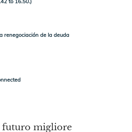
42 to 16.50.)
a renegociación de la deuda
onnected
futuro migliore