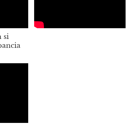
 si
pancia