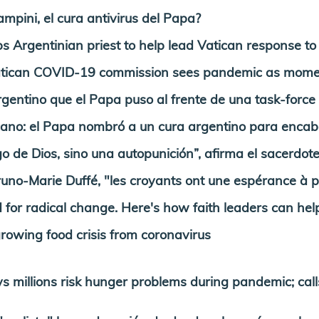
pini, el cura antivirus del Papa?
rgentinian priest to help lead Vatican response to c
an COVID-19 commission sees pandemic as moment 
rgentino que el Papa puso al frente de una task-forc
cano: el Papa nombró a un cura argentino para encab
go de Dios, sino una autopunición”, afirma el sacerdo
runo-Marie Duffé, "les croyants ont une espérance à 
 radical change. Here's how faith leaders can help
growing food crisis from coronavirus
llions risk hunger problems during pandemic; calls fo