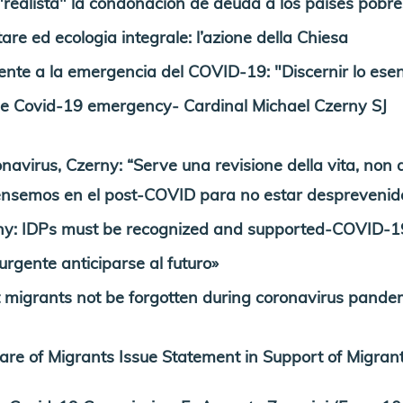
realista" la condonación de deuda a los países pobre
e ed ecologia integrale: l’azione della Chiesa
ente a la emergencia del COVID-19: "Discernir lo esen
e Covid-19 emergency- Cardinal Michael Czerny SJ
rus, Czerny: “Serve una revisione della vita, non af
semos en el post-COVID para no estar desprevenid
y: IDPs must be recognized and supported-COVID-1
gente anticiparse al futuro»
 migrants not be forgotten during coronavirus pande
are of Migrants Issue Statement in Support of Migra