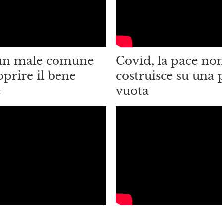
un male comune
Covid, la pace non
oprire il bene
costruisce su una 
e
vuota