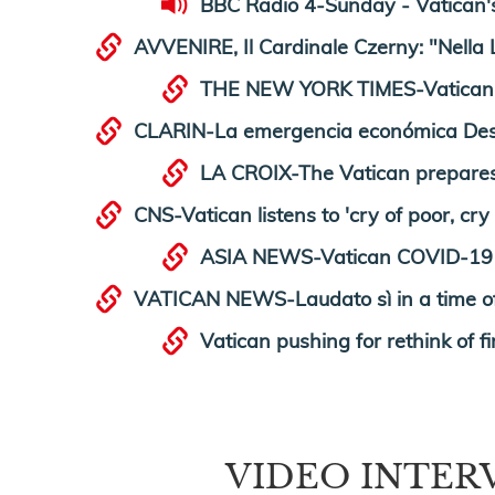
BBC Radio 4-Sunday - Vatican'
AVVENIRE, Il Cardinale Czerny: "Nella L
THE NEW YORK TIMES-Vatican Ti
CLARIN-La emergencia económica Desde
LA CROIX-The Vatican prepares 
CNS-Vatican listens to 'cry of poor, cr
ASIA NEWS-Vatican COVID-19 Co
VATICAN NEWS-Laudato sì in a time of 
Vatican pushing for rethink of 
VIDEO INTERVIS