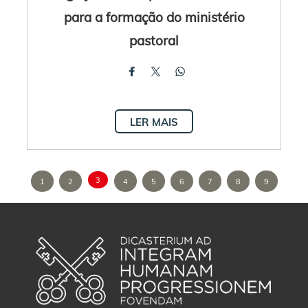
para a formação do ministério
pastoral
LER MAIS
3
1
2
4
5
6
7
8
9