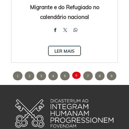
Migrante e do Refugiado no
calendário nacional
LER MAIS
6
1
2
3
4
5
7
8
9