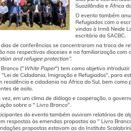
Suazilândia e África do
O evento também anunc
Refugiados com o escri
vindas à Irmã Neide 
escritório da SACBC.
 dias de conferências se concentraram na troca de re
o nas respectivas dioceses e na familiarização com 
tion and refugee protection”.
 Branco ("
White Paper
") tem como objetivo introduzir
 "Lei de Cidadania, Imigração e Refugiados", para e
 residência e cidadania na África do Sul, bem como pa
ntes de asilo.
 vez, em um clima de diálogo e cooperação, o govern
uição sobre o " Livro Branco".
ticipantes do evento também ouviram relatórios de a
m respostas às emendas propostas ao " Livro Branco"
ndações propostas estavam as do Instituto Scalabrin