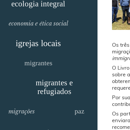
ecologia integral
economia e ética social
igrejas locais
Os três
migraçã
immigra
migrantes
O Livro
sobre a
obterem
migrantes e
requere
refugiados
Por sua
contrib
paz
migrações
Os par
enviara
recome