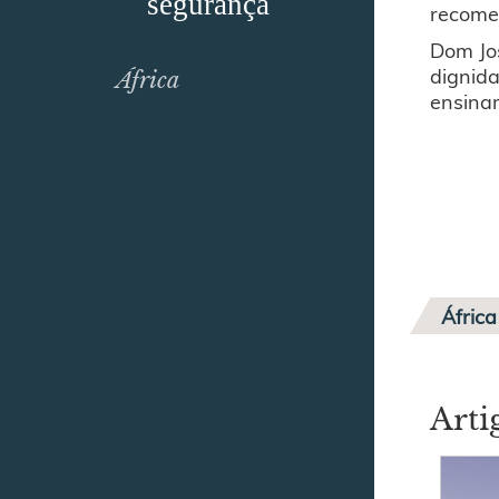
segurança
recome
Dom Jos
dignid
África
ensinam
África
Arti