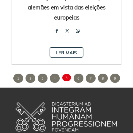
alemães em vista das eleições
europeias
LER MAIS
5
1
2
3
4
6
7
8
9