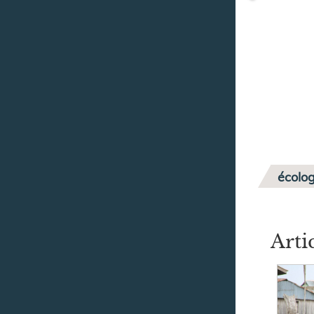
écolog
Arti