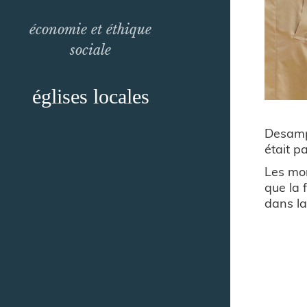
économie et éthique
sociale
églises locales
Desamp
était p
Les mom
que la 
dans la