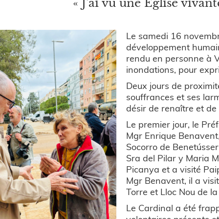
« J'ai vu une Église vivant
Le samedi 16 novembre,
développement humain in
rendu en personne à V
inondations, pour expri
Deux jours de proximit
souffrances et ses lar
désir de renaître et d
Le premier jour, le Pr
Mgr Enrique Benavent, 
Socorro de Benetússer
Sra del Pilar y Maria 
Picanya et a visité Pa
Mgr Benavent, il a vis
Torre et Lloc Nou de l
Le
Cardinal a été fra
volontaires présents et 