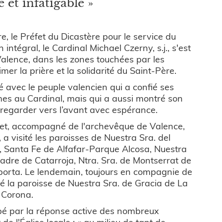
e et infatigable »
 le Préfet du Dicastère pour le service du
tégral, le Cardinal Michael Czerny, s.j., s'est
alence, dans les zones touchées par les
mer la prière et la solidarité du Saint-Père.
é avec le peuple valencien qui a confié ses
mes au Cardinal, mais qui a aussi montré son
e regarder vers l’avant avec espérance.
éfet, accompagné de l'archevêque de Valence,
a visité les paroisses de Nuestra Sra. del
, Santa Fe de Alfafar-Parque Alcosa, Nuestra
Madre de Catarroja, Ntra. Sra. de Montserrat de
iporta. Le lendemain, toujours en compagnie de
ité la paroisse de Nuestra Sra. de Gracia de La
a Corona.
ppé par la réponse active des nombreux
de l'Église locale : « au milieu de tant de