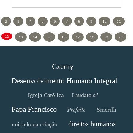
2
3
4
5
6
7
8
9
10
11
12
13
14
15
16
17
18
19
20
Czerny
Desenvolvimento Humano Integral
Igreja Católica
Laudato si'
Papa Francisco
Smerilli
Prefeito
direitos humanos
cuidado da criação