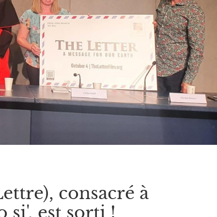
ettre), consacré à
i', est sorti !