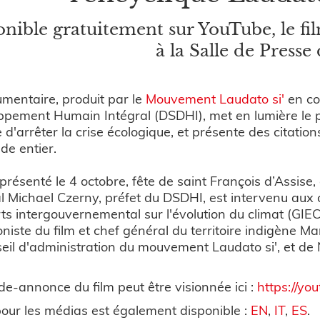
nible gratuitement sur YouTube, le fil
à la Salle de Presse
mentaire, produit par le
Mouvement Laudato si'
en co
pement Humain Intégral (DSDHI), met en lumière le po
 d'arrêter la crise écologique, et présente des citati
de entier.
é présenté le 4 octobre, fête de saint François d’Assis
l Michael Czerny, préfet du DSDHI, est intervenu aux
ts intergouvernemental sur l'évolution du climat (GIE
niste du film et chef général du territoire indigène Ma
eil d'administration du mouvement Laudato si', et de 
e-annonce du film peut être visionnée ici :
https://y
pour les médias est également disponible :
EN
,
IT
,
ES
.