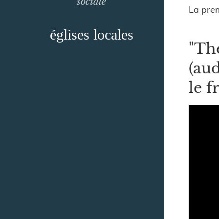
sociale
La prem
églises locales
"The
(aud
le f