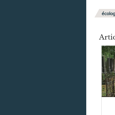
écolog
Arti