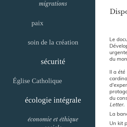
migrations
Dispo
paix
Le docu
soin de la création
Dévelop
urgente
du mon
sécurité
Il a ét
cardina
Église Catholique
d'exper
protago
du cons
écologie intégrale
Letter.
La band
économie et éthique
Un kit 