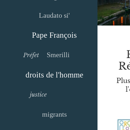
Laudato si'
Pape François
Smerilli
Préfet
Ré
droits de l'homme
Plus
l
justice
migrants