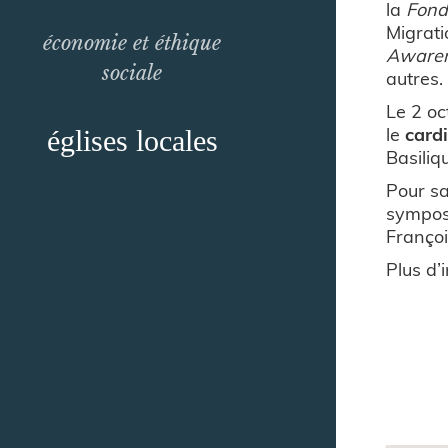
la
Fond
Migrati
économie et éthique
Awaren
sociale
autres.
Le 2 oc
le
card
églises locales
Basiliq
Pour sa
symposi
Françoi
Plus d’