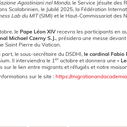
azione Agostiniani nel Mondo
, le Service Jésuite des R
ons Scalabrinien, le Jubilé 2025, la Fédération Interna
ess Lab du MIT
(SIMI) et le Haut-Commissariat des N
tobre, le
Pape Léon XIV
recevra les participants en a
inal Michael Czerny S.J.
, présidera une messe devant l
ue Saint Pierre du Vatican.
 part, le sous-secrétaire du DSDHI,
le cardinal Fabio
er
um. Il interviendra le 1
octobre et donnera une «
Le
s sur le lien entre migrants et réfugiés et notre mais
informations sur le site :
https://migrationandacademia