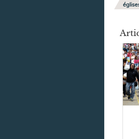
église
Arti