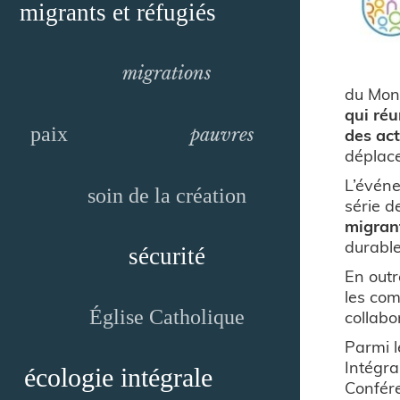
migrants et réfugiés
migrations
du Mond
qui ré
paix
des ac
pauvres
déplac
L’événe
soin de la création
série 
migrant
durable
sécurité
En outr
les com
collabo
Église Catholique
Parmi l
Intégra
écologie intégrale
Confére