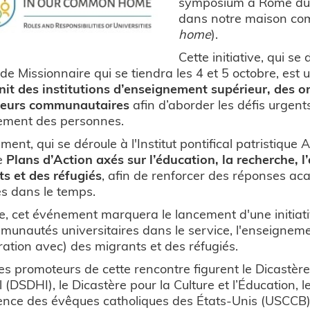
symposium à Rome du
dans notre maison co
home
).
Cette initiative, qui s
e Missionnaire qui se tiendra les 4 et 5 octobre, est
unit des institutions d’enseignement supérieur, des
teurs communautaires
afin d’aborder les défis urgen
ement des personnes.
ment, qui se déroule à l'Institut pontifical patristique
de
Plans d’Action axés sur l’éducation, la recherche,
s et des réfugiés
, afin de renforcer des réponses ac
s dans le temps.
e, cet événement marquera le lancement d'une initiativ
munautés universitaires dans le service, l'enseignement
ration avec) des migrants et des réfugiés.
es promoteurs de cette rencontre figurent
le Dicastèr
l (DSDHI), le Dicastère pour la Culture et l’Éducation, 
nce des évêques catholiques des États-Unis (USCCB), 