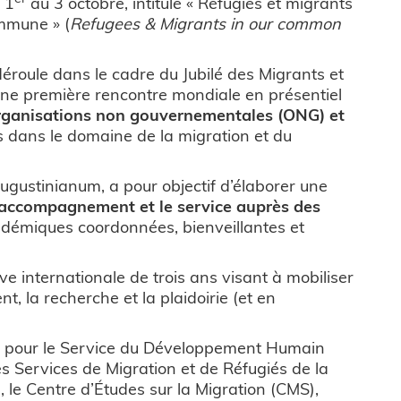
 1
au 3 octobre, intitulé « Réfugiés et migrants
mmune » (
Refugees & Migrants in our common
e déroule dans le cadre du Jubilé des Migrants et
 une première rencontre mondiale en présentiel
 organisations non gouvernementales (ONG) et
ts dans le domaine de la migration et du
 Augustinianum, a pour objectif d’élaborer une
 l’accompagnement et le service auprès des
adémiques coordonnées, bienveillantes et
e internationale de trois ans visant à mobiliser
, la recherche et la plaidoirie (et en
e pour le Service du Développement Humain
les Services de Migration et de Réfugiés de la
le Centre d’Études sur la Migration (CMS),