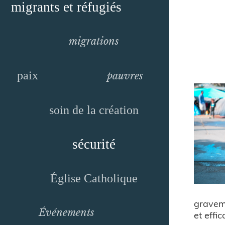
migrants et réfugiés
migrations
paix
pauvres
soin de la création
sécurité
Église Catholique
graveme
Événements
et effic