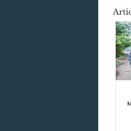
Arti
M