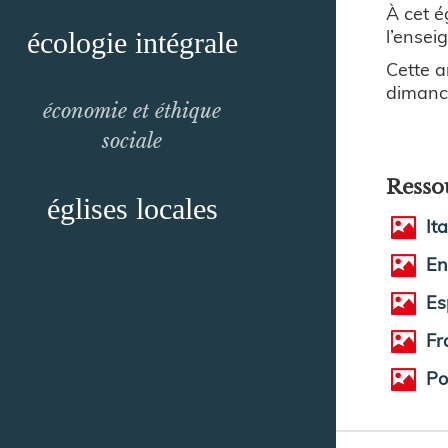
À cet é
l’ensei
écologie intégrale
Cette a
dimanc
économie et éthique
sociale
Resso
églises locales
It
En
Es
Fr
Po