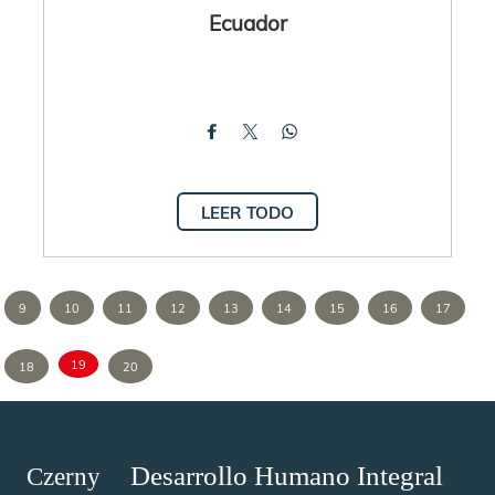
Ecuador
LEER TODO
9
10
11
12
13
14
15
16
17
19
18
20
Desarrollo Humano Integral
Czerny