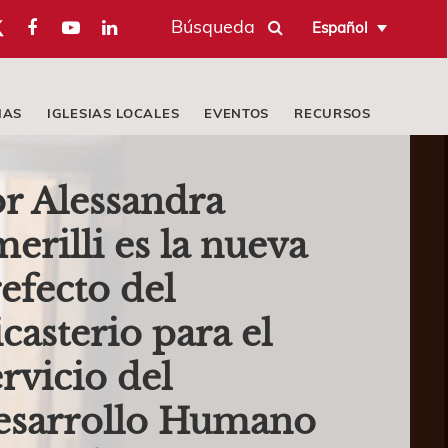
Búsqueda
Español
IAS
IGLESIAS LOCALES
EVENTOS
RECURSOS
r Alessandra
erilli es la nueva
efecto del
casterio para el
rvicio del
esarrollo Humano