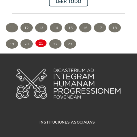
LEER TODO
11
12
13
14
15
16
17
18
21
19
20
22
23
INSTITUCIONES ASOCIADAS