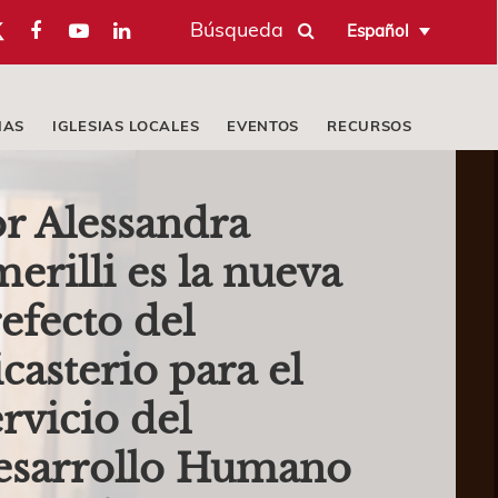
Búsqueda
Español
IAS
IGLESIAS LOCALES
EVENTOS
RECURSOS
r Alessandra
erilli es la nueva
efecto del
casterio para el
rvicio del
esarrollo Humano