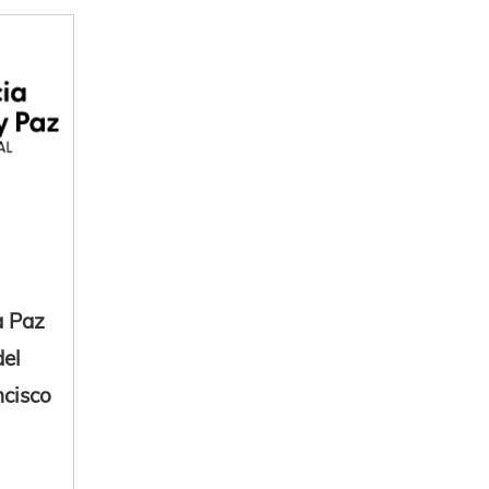
a Paz
del
ncisco