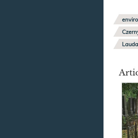
envir
Czern
Lauda
Arti