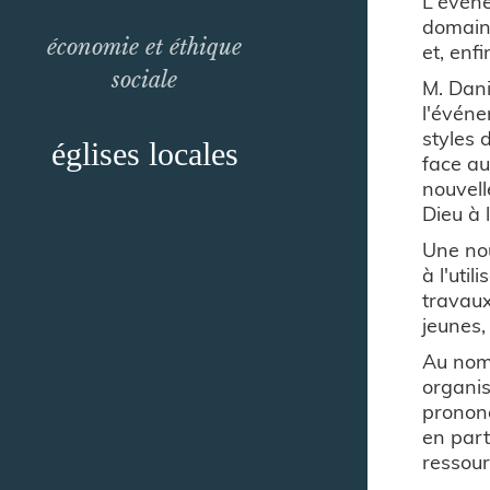
L'événe
domaine
économie et éthique
et, enf
sociale
M. Dani
l'événe
styles 
églises locales
face au
nouvel
Dieu à 
Une nou
à l'uti
travaux
jeunes,
Au nom 
organis
prononc
en part
ressour