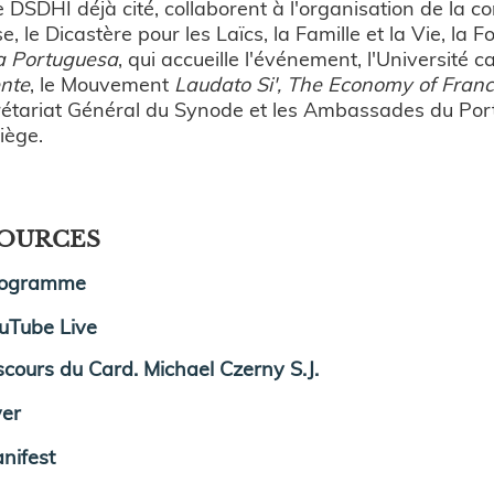
e DSDHI déjà cité, collaborent à l'organisation de la c
e, le Dicastère pour les Laïcs, la Famille et la Vie, l
ca Portuguesa
, qui accueille l'événement, l'Université
ente
, le Mouvement
Laudato Si', The Economy of Fran
étariat Général du Synode et les Ambassades du Port
iège.
OURCES
rogramme
uTube Live
scours du Card. Michael Czerny S.J.
yer
nifest