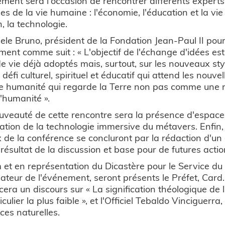
ment sera l'occasion de rencontrer différents experts,
s de la vie humaine : l'économie, l'éducation et la vie f
in, la technologie.
ele Bruno, président de la Fondation Jean-Paul II pour
ment comme suit : « L'objectif de l'échange d'idées est
de vie déjà adoptés mais, surtout, sur les nouveaux st
 défi culturel, spirituel et éducatif qui attend les nouve
le humanité qui regarde la Terre non pas comme une 
l'humanité ».
veauté de cette rencontre sera la présence d'espaces
lisation de la technologie immersive du métavers. Enfin
 de la conférence se concluront par la rédaction d'un
 résultat de la discussion et base pour de futures actio
et en représentation du Dicastère pour le Service d
ateur de l'événement, seront présents le Préfet, Card.
era un discours sur « La signification théologique de l
iculier la plus faible », et l'Officiel Tebaldo Vinciguerr
ces naturelles.