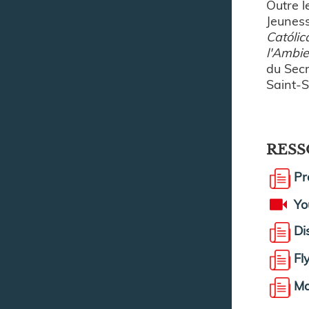
Outre l
Jeuness
Católi
l'Ambi
du Secr
Saint-S
RESS
P
Yo
Di
Fl
Ma