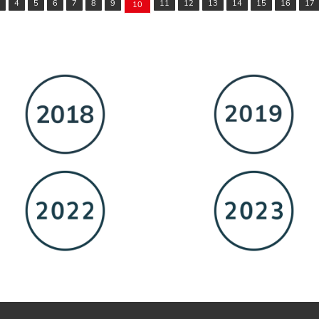
4
5
6
7
8
9
11
12
13
14
15
16
17
10