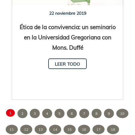
22 noviembre 2019
Ética de la convivencia: un seminario
en la Universidad Gregoriana con
Mons. Duffé
LEER TODO
1
2
3
4
5
6
7
8
9
10
11
12
13
14
15
16
17
18