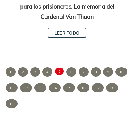
para los prisioneros. La memoria del
Cardenal Van Thuan
LEER TODO
5
1
2
3
4
6
7
8
9
10
11
12
13
14
15
16
17
18
19