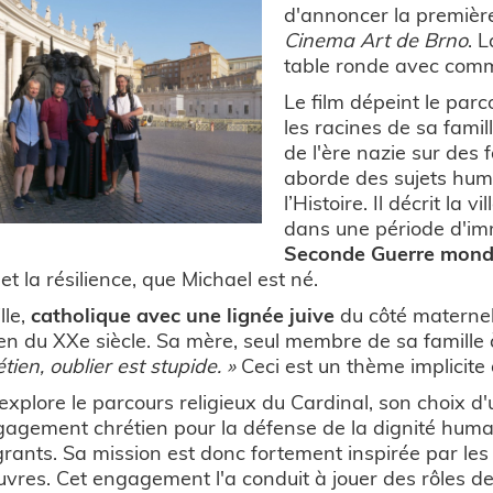
d'annoncer la première
Cinema Art de Brno
. 
table ronde avec comme
Le film dépeint le par
les racines de sa famil
de l'ère nazie sur des 
aborde des sujets humai
l’Histoire. Il décrit la vi
dans une période d'im
Seconde Guerre mond
 et la résilience, que Michael est né.
lle,
catholique avec une lignée juive
du côté maternel, 
n du XXe siècle. Sa mère, seul membre de sa famille 
tien, oublier est stupide. »
Ceci est un thème implicite
 explore le parcours religieux du Cardinal, son choix 
agement chrétien pour la défense de la dignité humaine
rants. Sa mission est donc fortement inspirée par le
vres. Cet engagement l'a conduit à jouer des rôles d