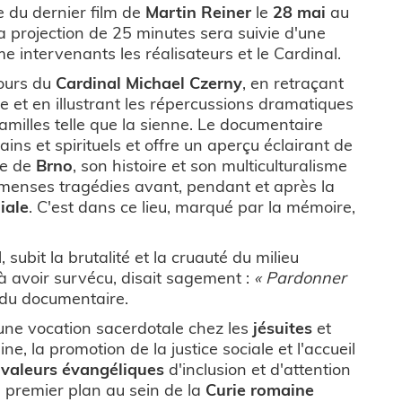
 du dernier film de
Martin Reiner
le
28 mai
au
La projection de 25 minutes sera suivie d'une
 intervenants les réalisateurs et le Cardinal.
cours du
Cardinal Michael Czerny
, en retraçant
le et en illustrant les répercussions dramatiques
familles telle que la sienne. Le documentaire
ns et spirituels et offre un aperçu éclairant de
lle de
Brno
, son histoire et son multiculturalisme
menses tragédies avant, pendant et après la
iale
. C'est dans ce lieu, marqué par la mémoire,
subit la brutalité et la cruauté du milieu
à avoir survécu, disait sagement :
« Pardonner
 du documentaire.
d'une vocation sacerdotale chez les
jésuites
et
, la promotion de la justice sociale et l'accueil
s
valeurs évangéliques
d'inclusion et d'attention
e premier plan au sein de la
Curie romaine