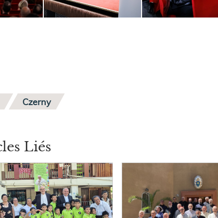
Czerny
cles Liés