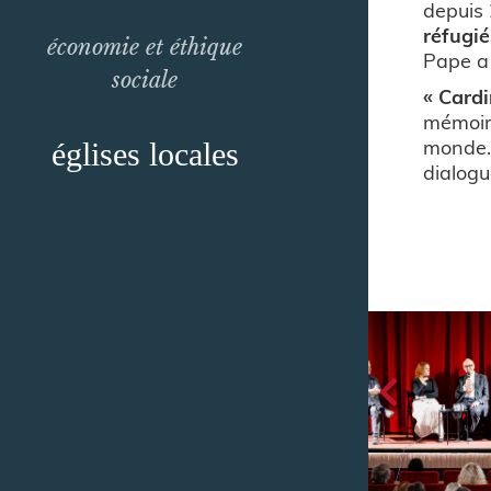
depuis
réfugié
économie et éthique
Pape a 
sociale
« Cardi
mémoire
monde. 
églises locales
dialogu