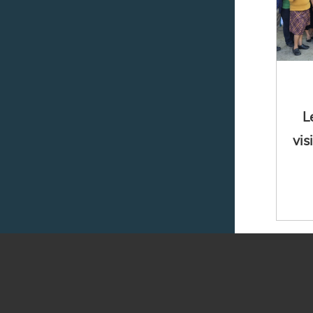
L
vis