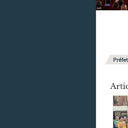
Préfet
Arti