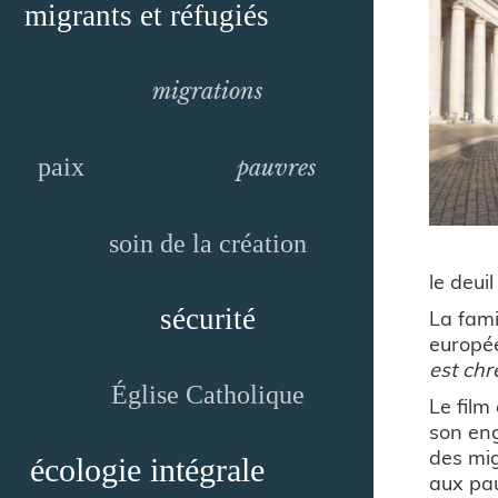
migrants et réfugiés
migrations
paix
pauvres
soin de la création
le deuil
sécurité
La fami
europée
est chré
Église Catholique
Le film
son eng
des mig
écologie intégrale
aux pau