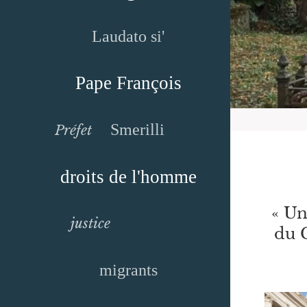
Laudato si'
Pape François
Smerilli
Préfet
droits de l'homme
« Un
justice
du C
migrants